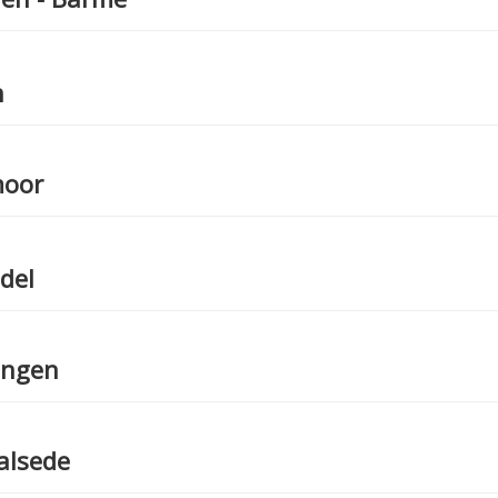
n
moor
del
ingen
alsede