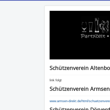
Schützenverein Altenbo
link folgt
Schützenverein Armsen
www.armsen-direkt.de/html/schuetzenvere
Schützenverein Dörver