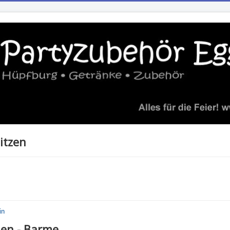
itzen
in
den - Barme