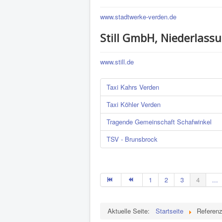
www.stadtwerke-verden.de
Still GmbH, Niederlas
www.still.de
Taxi Kahrs Verden
Taxi Köhler Verden
Tragende Gemeinschaft Schafwinkel
TSV - Brunsbrock
1
2
3
4
...
Aktuelle Seite:
Startseite
Referen